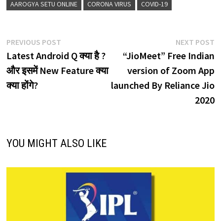
AAROGYA SETU ONLINE
CORONA VIRUS
COVID-19
Post
Previous
N
PREVIOUS POST
NEXT POST
post:
p
Latest Android Q क्या है ?
“JioMeet” Free Indian
navigation
और इसमें New Feature क्या
version of Zoom App
क्या होंगे?
launched By Reliance Jio
2020
YOU MIGHT ALSO LIKE