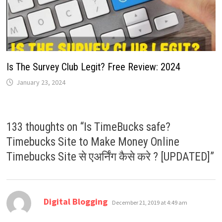
Is The Survey Club Legit? Free Review: 2024
January 23, 2024
133 thoughts on “
Is TimeBucks safe?
Timebucks Site to Make Money Online
Timebucks Site से एअर्निंग कैसे करे ? [UPDATED]
”
says:
Digital Blogging
December 21, 2019 at 4:49 am