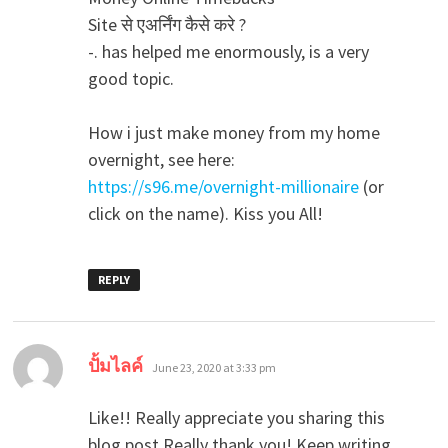
Site से एअर्निंग कैसे करे ?
-. has helped me enormously, is a very
good topic.
How i just make money from my home
overnight, see here:
https://s96.me/overnight-millionaire
(or
click on the name). Kiss you All!
REPLY
says:
ปั้มไลค์
June 23, 2020 at 3:33 pm
Like!! Really appreciate you sharing this
blog post.Really thank you! Keep writing.