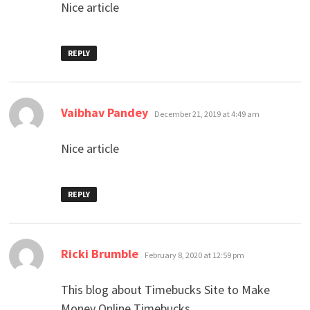
Nice article
REPLY
says:
Vaibhav Pandey
December 21, 2019 at 4:49 am
Nice article
REPLY
says:
Ricki Brumble
February 8, 2020 at 12:59 pm
This blog about Timebucks Site to Make
Money Online Timebucks