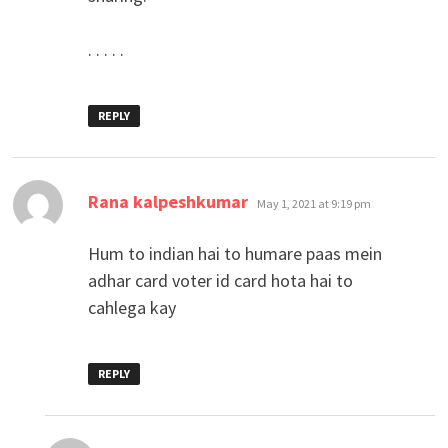
. . . . .
REPLY
says:
Rana kalpeshkumar
May 1, 2021 at 9:19 pm
Hum to indian hai to humare paas mein
adhar card voter id card hota hai to
cahlega kay
REPLY