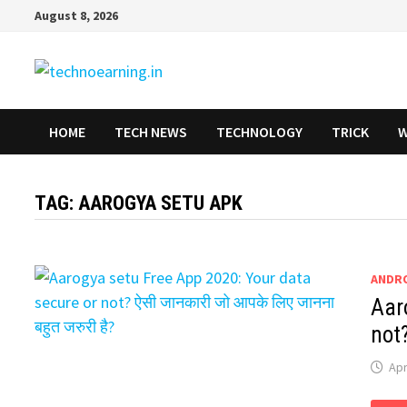
Skip
August 8, 2026
to
content
HOME
TECH NEWS
TECHNOLOGY
TRICK
W
TAG:
AAROGYA SETU APK
ANDR
Aar
not?
Apr