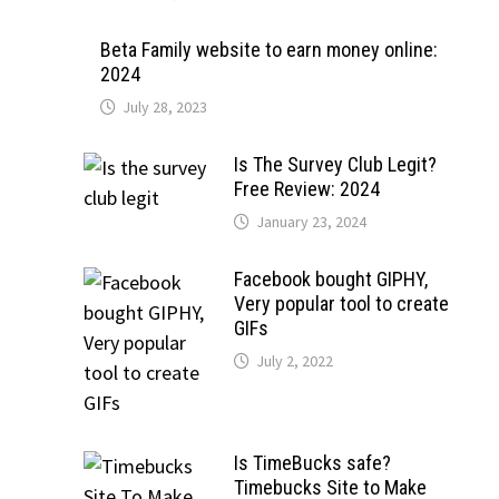
Beta Family website to earn money online:
2024
July 28, 2023
Is The Survey Club Legit?
Free Review: 2024
January 23, 2024
Facebook bought GIPHY,
Very popular tool to create
GIFs
July 2, 2022
Is TimeBucks safe?
Timebucks Site to Make