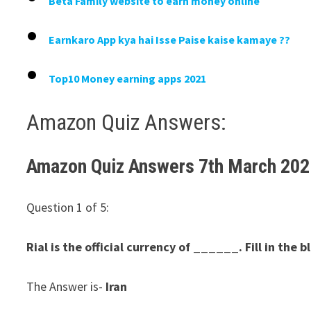
Beta Family website to earn money online
Earnkaro App kya hai Isse Paise kaise kamaye ??
Top10 Money earning apps 2021
Amazon Quiz Answers:
Amazon Quiz Answers 7th March 2021:
Question 1 of 5:
Rial is the official currency of ______. Fill in the b
The Answer is-
Iran