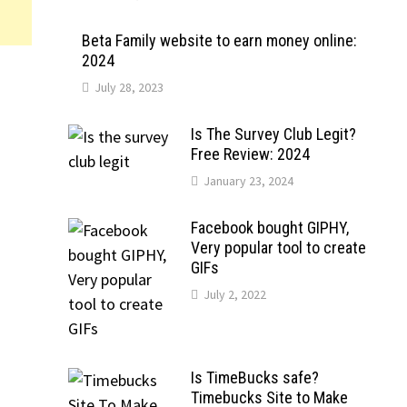
Beta Family website to earn money online:
2024
July 28, 2023
Is The Survey Club Legit?
Free Review: 2024
January 23, 2024
Facebook bought GIPHY,
Very popular tool to create
GIFs
July 2, 2022
Is TimeBucks safe?
Timebucks Site to Make