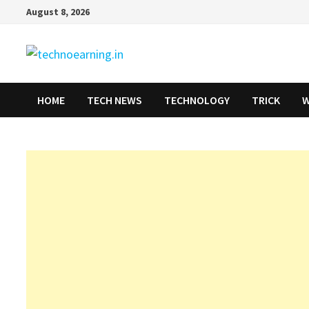
Skip
August 8, 2026
to
content
HOME
TECH NEWS
TECHNOLOGY
TRICK
W