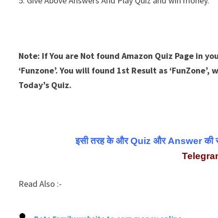
5. Give Above Answers And Play Quiz and win money.
Note: If You are Not found Amazon Quiz Page in you
‘Funzone’. You will found 1st Result as ‘FunZone’,
Today’s Quiz.
इसी तरह के और Quiz और Answer की सबसे 
Telegr
Read Also :-