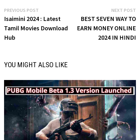
Post
Previous
N
PREVIOUS POST
NEXT POST
post:
p
Isaimini 2024 : Latest
BEST SEVEN WAY TO
navigation
Tamil Movies Download
EARN MONEY ONLINE
Hub
2024 IN HINDI
YOU MIGHT ALSO LIKE