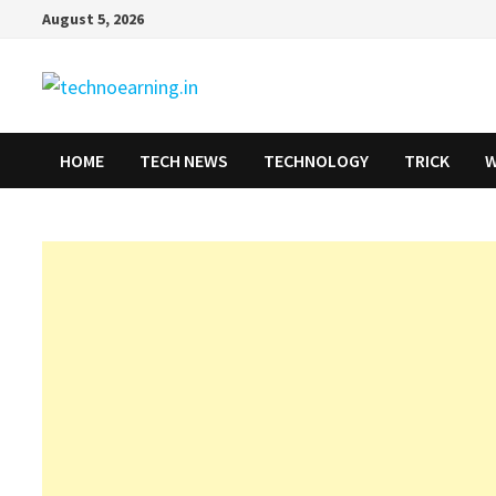
Skip
August 5, 2026
to
content
HOME
TECH NEWS
TECHNOLOGY
TRICK
W