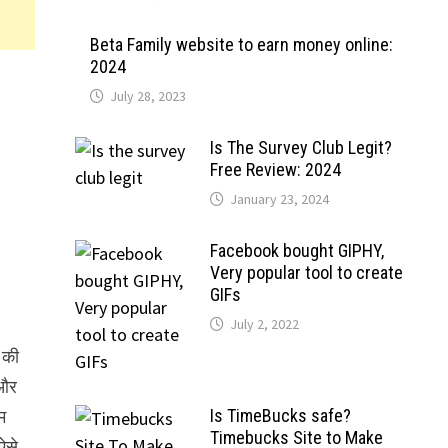
Beta Family website to earn money online:
2024
July 28, 2023
Is The Survey Club Legit?
Free Review: 2024
January 23, 2024
Facebook bought GIPHY,
Very popular tool to create
GIFs
July 2, 2022
 की
 और
Is TimeBucks safe?
म
Timebucks Site to Make
ऐसे