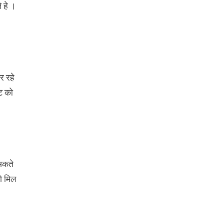
 हे ।
 रहे
इट को
 सकते
को मिल