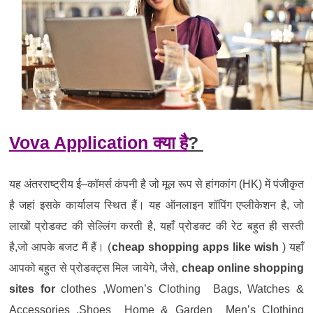
Vova Application
क्या
है
?
यह
अंतरराष्ट्रीय
ई
–
कॉमर्स
कंपनी
है
जो
मूल
रूप
से
हांगकांग
(HK)
में
पंजीकृत
है
जहां
इसके
कार्यालय
स्थित
हैं।
यह
ऑनलाइन
शॉपिंग
एप्लीकेशन
है
,
जो
लाखों
प्रोडक्ट
की
सेल्लिंग
करती
है
,
यहाँ
प्रोडक्ट
की
रेट
बहुत
ही
सस्ती
है
,
जो
आपके
बजट
मैं
हैं।
(
cheap shopping apps like wish
)
यहाँ
आपको
बहुत
से
प्रोडक्ट्स
मिल
जायेगे
,
जैसे
,
cheap online shopping
sites for
clothes ,Women’s Clothing Bags, Watches &
Accessories ,Shoes Home & Garden Men’s Clothing