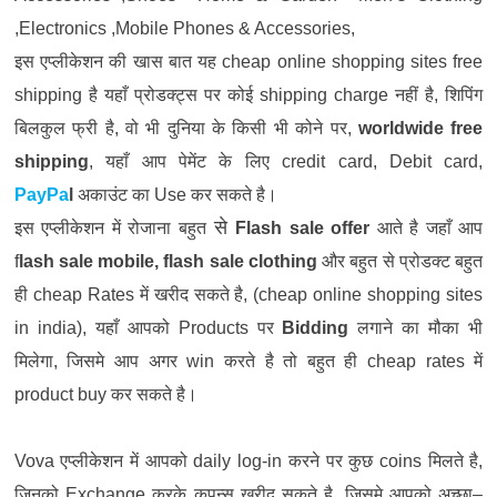
,Electronics ,Mobile Phones & Accessories,
इस
एप्लीकेशन
की
खास
बात
यह
cheap online shopping sites free
shipping
है
यहाँ
प्रोडक्ट्स
पर
कोई
shipping charge
नहीं
है
,
शिपिंग
बिलकुल
फ्री
है
,
वो
भी
दुनिया
के
किसी
भी
कोने
पर
,
worldwide free
shipping
,
यहाँ
आप
पेमेंट
के
लिए
credit card, Debit card
,
PayPa
l
अकाउंट
का
Use
कर
सकते
है।
से
इस
एप्लीकेशन
में
रोजाना
बहुत
Flash sale offer
आते
है
जहाँ
आप
f
lash sale mobile, flash sale clothing
और
बहुत
से
प्रोडक्ट
बहुत
ही
cheap Rates
में
खरीद
सकते
है
, (cheap online shopping sites
in india),
यहाँ
आपको
Products
पर
Bidding
लगाने
का
मौका
भी
मिलेगा
,
जिसमे
आप
अगर
win
करते
है
तो
बहुत
ही
cheap rates
में
product buy
कर
सकते
है।
Vova
एप्लीकेशन
में
आपको
daily log-in
करने
पर
कुछ
coins
मिलते
है
,
जिनको
Exchange
करके
कूपन्स
खरीद
सकते
है
,
जिसमे
आपको
अच्छा
–