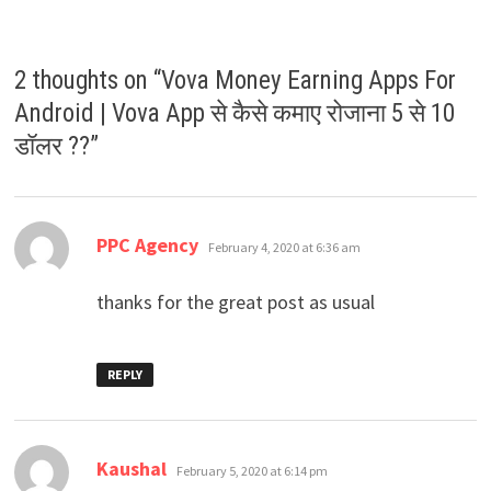
2 thoughts on “
Vova Money Earning Apps For
Android | Vova App से कैसे कमाए रोजाना 5 से 10
डॉलर ??
”
says:
PPC Agency
February 4, 2020 at 6:36 am
thanks for the great post as usual
REPLY
says:
Kaushal
February 5, 2020 at 6:14 pm