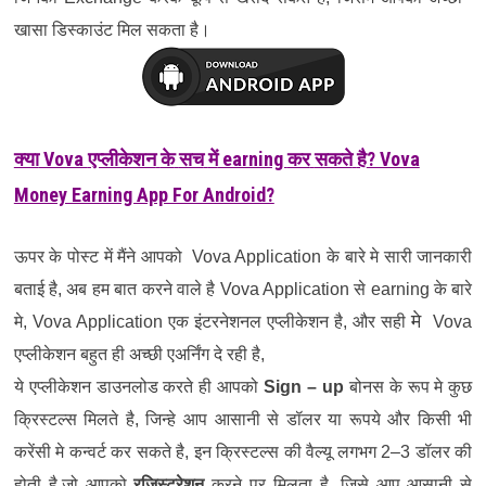
खासा
डिस्काउंट
मिल
सकता
है।
Vova
earning
? Vova
क्या
एप्लीकेशन
के
सच
में
कर
सकते
है
Money Earning App For Android?
ऊपर
के
पोस्ट
में
मैंने
आपको
Vova Application
के
बारे
मे
सारी
जानकारी
बताई
है
,
अब
हम
बात
करने
वाले
है
Vova Application
से
earning
के
बारे
मे
मे
, Vova Application
एक
इंटरनेशनल
एप्लीकेशन
है
,
और
सही
Vova
एप्लीकेशन
बहुत
ही
अच्छी
एअर्निंग
दे
रही
है
,
ये
एप्लीकेशन
डाउनलोड
करते
ही
आपको
Sign – up
बोनस
के
रूप
मे
कुछ
क्रिस्टल्स
मिलते
है
,
जिन्हे
आप
आसानी
से
डॉलर
या
रूपये
और
किसी
भी
करेंसी
मे
कन्वर्ट
कर
सकते
है
,
इन
क्रिस्टल्स
की
वैल्यू
लगभग
2
–
3
डॉलर
की
होती
है
,
जो
आपको
रजिस्ट्रेशन
करने
पर
मिलता
है
,
जिसे
आप
आसानी
से