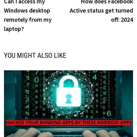
post:
p
Can I access my
How does Facebook
navigation
Windows desktop
Active status get turned
remotely from my
off: 2024
laptop?
YOU MIGHT ALSO LIKE