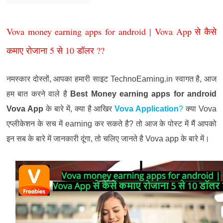
Vova money earning apps for android | Vova App से कैसे
कमाए रोजाना 5 से 10 डॉलर ??
नमस्कार
दोस्तों
,
आपका
हमारी
साइट
TechnoEarning.in
स्वागत
है
,
आज
हम
बात
करने
वाले
है
Best Money earning apps for android
Vova App
के
बारे
में
,
क्या
है
आखिर
Vova Application
?
क्या
Vova
एप्लीकेशन
के
सच
में
earning
कर
सकते
है
?
तो
आज
के
पोस्ट
में
मैं
आपको
इन
सब
के
बारे
में
जानकारी
दूंगा
,
तो
चलिए
जानते
है
Vova app
के
बारे
में।